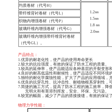
均质卷材（代号H）
1.2㎜
带纤维背衬卷材（代号L）
1.5㎜
织物内增强卷材（代号P）
1.8
㎜
玻璃纤维内增强卷材（代号G）
2.0㎜
玻璃纤维内增强带纤维背衬卷材
（代号GL）。
产品特点：
1.
优异的耐老化性，使产品的使用寿命更长
2.
较大的抗拉强度，有效的保证了防水工程的质量。
3.
较高的延伸率，使产品能适应各种基层的开裂变形
4.
良好的耐高低温性和耐候性，使产品适应不同环境
5.
独特的耐化学腐蚀性能，扩大了产品的应用领域，
6.
优良的抗穿孔性、抗冲击性、耐植物根系穿刺性，
7.
简捷的施工方式，提高了防水工程的施工效率，降
无明火和有害溶剂挥发，安全、环保、无污染。
8.
较宽的幅面，减少了产品的搭接接缝，有效的保证
物理力学性能：