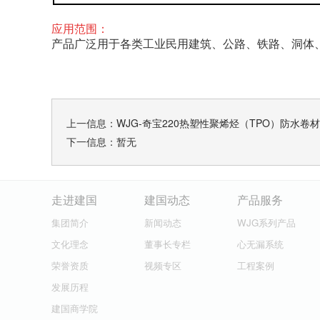
应用范围：
产品广泛用于各类工业民用建筑、公路、铁路、洞体
上一信息：
WJG-奇宝220热塑性聚烯烃（TPO）防水卷材
下一信息：暂无
走进建国
建国动态
产品服务
集团简介
新闻动态
WJG系列产品
文化理念
董事长专栏
心无漏系统
荣誉资质
视频专区
工程案例
发展历程
建国商学院