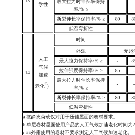
13
最大拉力时伸长率保持
学性
-
-
率/
％ ≥
断裂伸长率保持率/
％ ≥
80
8
低温弯折性
时间
外观
无起
人工
最大拉力保持率/
％ ≥
-
8
气候
拉伸强度保持率/
％ ≥
85
-
14
加速
最大拉力时伸长率保持
c
-
-
老化
）
率/
％ ≥
断裂伸长率保持率/
％ ≥
80
8
低温弯折性
a
抗静态荷载仅对用于压铺屋面的卷材要求。
b
单层卷材屋面使用产品的人工气候加速老化时间为25
c
非外露使用的卷材不要求测定人工气候加速老化。