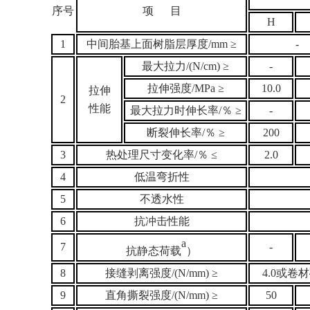
序号
项
目
H
1
中间胎基上面树脂层厚度/mm
≥
-
最大拉力/(N/cm)
≥
-
拉伸强度/MPa
≥
10.0
拉伸
2
性能
最大拉力时伸长率/
％ ≥
-
断裂伸长率/
％ ≥
200
3
热处理尺寸变化率/
％ ≤
2.0
4
低温弯折性
5
不透水性
6
抗冲击性能
a
7
-
抗静态荷载
）
8
接缝剥离强度/(N/mm)
≥
4.0或卷
9
直角撕裂强度/(N/mm)
≥
50