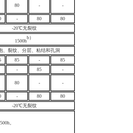
80
-
-
0
-
80
80
-20℃无裂纹
b）
1500h
泡、裂纹、分层、粘结和孔洞
5
85
-
85
-
85
-
80
-
-
0
-
80
80
-20℃无裂纹
00h
。