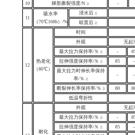
10
梯形撕裂强度/N
≥
-
浸水后 ≤
吸水率
11
（70
℃168h）/%
晾置后 ≥
时间
外观
无起
最大拉力保持率/
％ ≥
-
8
热老化
拉伸强度保持率/
％ ≥
85
-
12
（80
℃）
最大拉力时伸长率保持
-
-
率/
％ ≥
断裂伸长率保持率/
％ ≥
80
8
低温弯折性
外观
无起
最大拉力保持率/
％ ≥
-
8
拉伸强度保持率/
％ ≥
85
-
耐化